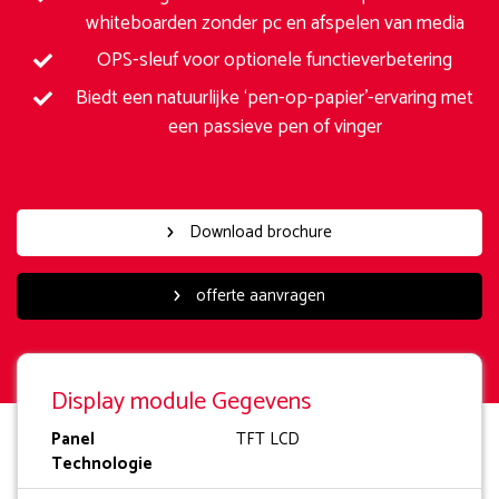
whiteboarden zonder pc en afspelen van media
OPS-sleuf voor optionele functieverbetering
Biedt een natuurlijke ‘pen-op-papier’-ervaring met
een passieve pen of vinger
Download brochure
offerte aanvragen
Display module Gegevens
Panel
TFT LCD
Technologie