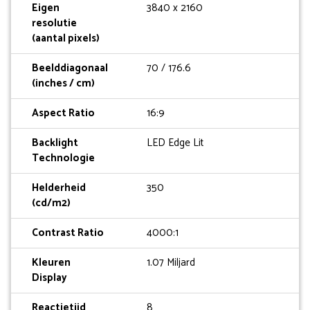
Eigen
3840 x 2160
resolutie
(aantal pixels)
Beelddiagonaal
70 / 176.6
(inches / cm)
Aspect Ratio
16:9
Backlight
LED Edge Lit
Technologie
Helderheid
350
(cd/m2)
Contrast Ratio
4000:1
Kleuren
1.07 Miljard
Display
Reactietijd
8