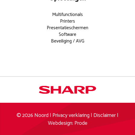
Multifunctionals
Printers
Presentatieschermen
Software
Beveiliging / AVG
Documentoplossingen voor elk
modern kantoor.
Meer weten?
info
aanvragen
© 2026 Noord |
Privacy verklaring
|
Disclaimer
|
Webdesign: Prode