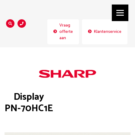
Vraag
Zoeken...
offerte
Klantenservice
aan
Display
PN-70HC1E