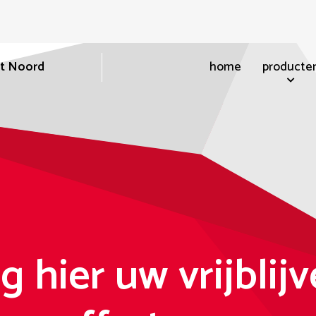
nt Noord
home
producte
g hier uw vrijblij