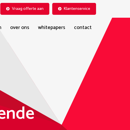
Vraag offerte aan
Klantenservice
n
over ons
whitepapers
contact
vende