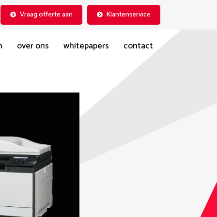
Vraag offerte aan
Klantenservice
n
over ons
whitepapers
contact