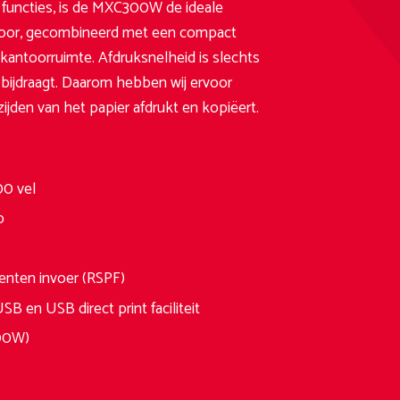
x functies, is de MXC300W de ideale
oor, gecombineerd met een compact
 kantoorruimte. Afdruksnelheid is slechts
t bijdraagt. Daarom hebben wij ervoor
jden van het papier afdrukt en kopiëert.
00 vel
p
enten invoer (RSPF)
 en USB direct print faciliteit
300W)