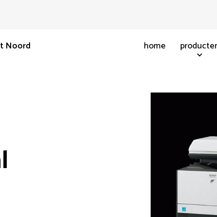
nt Noord
home
producte
l