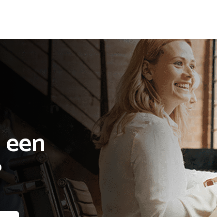
 een

?