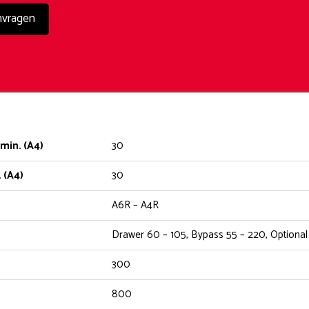
nvragen
min. (A4)
30
 (A4)
30
A6R – A4R
Drawer 60 – 105, Bypass 55 – 220, Optiona
300
800