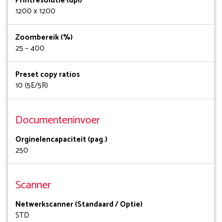
Printresolutie (dpi)
1200 x 1200
Zoombereik (%)
25 – 400
Preset copy ratios
10 (5E/5R)
Documenteninvoer
Orginelencapaciteit (pag.)
250
Scanner
Netwerkscanner (Standaard / Optie)
STD