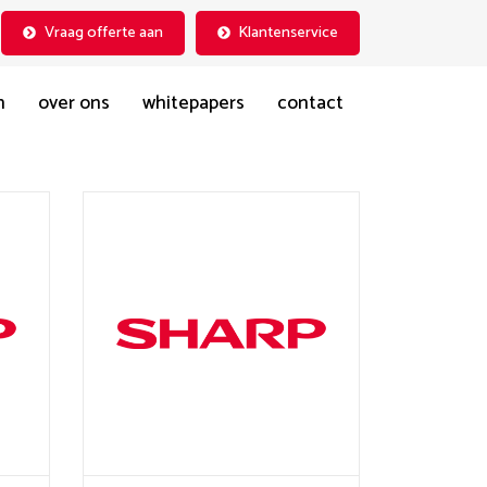
Vraag offerte aan
Klantenservice
n
over ons
whitepapers
contact