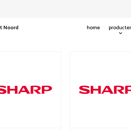
nt Noord
home
producte