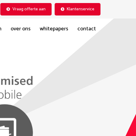
Vraag offerte aan
Klantenservice
n
over ons
whitepapers
contact