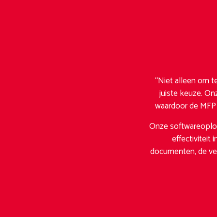
“Niet alleen om te
juiste keuze. O
waardoor de MFP e
Onze softwareoplos
effectivitei
documenten, de ver